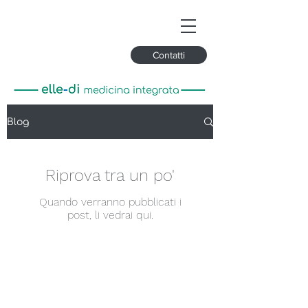
Contatti
Blog
Riprova tra un po'
Quando verranno pubblicati i
post, li vedrai qui.