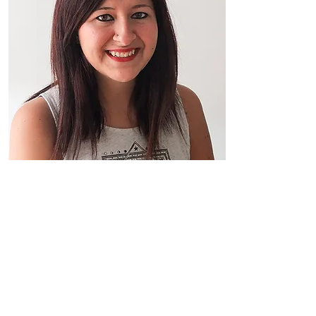
Chiama per un appuntamento
D.ssa R. Russo
Logopedista.
Età evolutiva: disturbi del
linguaggio, sordità, disturbi